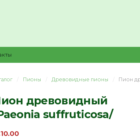
акты
талог
Пионы
Древовидные пионы
Пион др
ион древовидный
Paeonia suffruticosa/
10.00