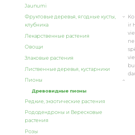
Jaunumi
Ko
Фруктовые деревья, ягодные кусты,
›
ir
клубника
vi
Лекарственные растения
ne
Овощи
sp
vie
Злаковые растения
bu
Лиственные деревья, кустарники
da
Пионы
›
Древовидные пионы
Редкие, экзотические растения
Рододендроны и Вересковые
растения
Розы