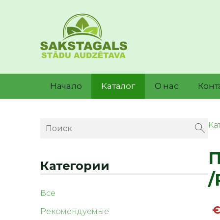
Начало
Kаталог
О нас
Конт
Kа
П
Категории
/
Все
€
Рекомендуемые