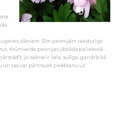
tene
nās
 augsnes slāņiem. Šīm peonijām raksturīgs
us. Krūmveida peonijas jāstāda paliekošā
ārstādīt, jo sakne ir liela, sulīga, gandrīz kā
gu un tas var pārtraukt ziedēšanu uz