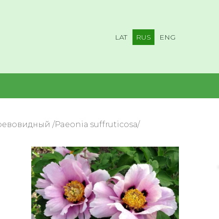
LAT
RUS
ENG
евовидный /Paeonia suffruticosa/