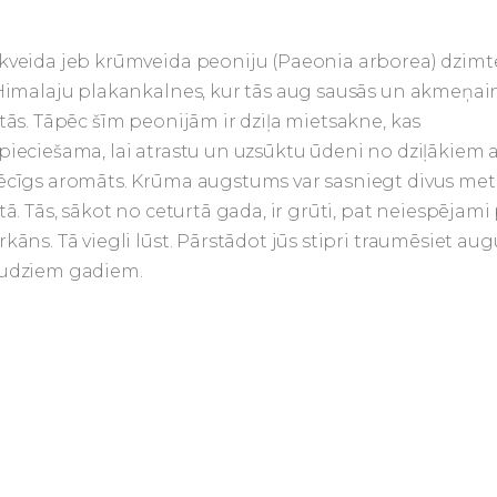
kveida jeb krūmveida peoniju (Paeonia arborea) dzim
 Himalaju plakankalnes, kur tās aug sausās un akmeņai
etās. Tāpēc šīm peonijām ir dziļa mietsakne, kas
pieciešama, lai atrastu un uzsūktu ūdeni no dziļākiem
ēcīgs aromāts. Krūma augstums var sasniegt divus metr
tā. Tās, sākot no ceturtā gada, ir grūti, pat neiespējami p
rkāns. Tā viegli lūst. Pārstādot jūs stipri traumēsiet au
udziem gadiem.