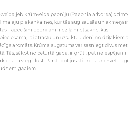
kveida jeb krūmveida peoniju (Paeonia arborea) dzim
 Himalaju plakankalnes, kur tās aug sausās un akmeņai
etās. Tāpēc šīm peonijām ir dziļa mietsakne, kas
pieciešama, lai atrastu un uzsūktu ūdeni no dziļākiem
ēcīgs aromāts. Krūma augstums var sasniegt divus metr
tā. Tās, sākot no ceturtā gada, ir grūti, pat neiespējami p
rkāns. Tā viegli lūst. Pārstādot jūs stipri traumēsiet au
udziem gadiem.