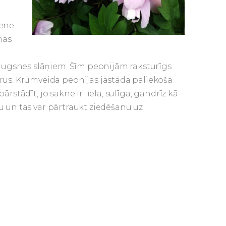
tene
nās
 augsnes slāņiem. Šīm peonijām raksturīgs
us. Krūmveida peonijas jāstāda paliekošā
ārstādīt, jo sakne ir liela, sulīga, gandrīz kā
gu un tas var pārtraukt ziedēšanu uz