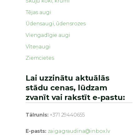
Skuju koki, krūmi
Tējas augi
Ūdensaugi, ūdensrozes
Viengadīgie augi
Vīteņaugi
Ziemcietes
Lai uzzinātu aktuālās
stādu cenas, lūdzam
zvanīt vai rakstīt e-pastu:
Tālrunis:
+371 29440655
E-pasts:
zaigagraudina@inbox.lv