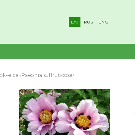
LAT
RUS
ENG
okveida /Paeonia suffruticosa/