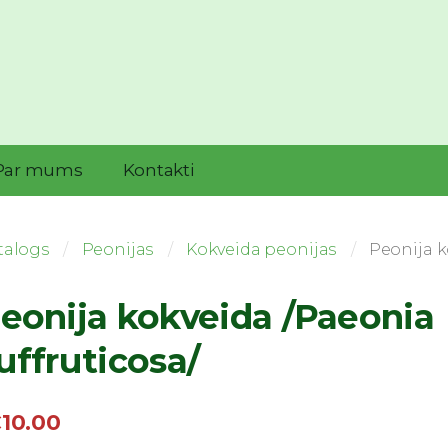
Par mums
Kontakti
talogs
Peonijas
Kokveida peonijas
Peonija k
eonija kokveida /Paeonia
uffruticosa/
10.00