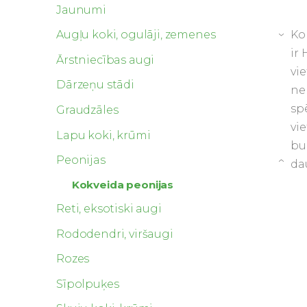
Jaunumi
Ko
Augļu koki, ogulāji, zemenes
›
ir
Ārstniecības augi
vi
Dārzeņu stādi
ne
sp
Graudzāles
vie
Lapu koki, krūmi
bu
Peonijas
da
›
Kokveida peonijas
Reti, eksotiski augi
Rododendri, viršaugi
Rozes
Sīpolpuķes