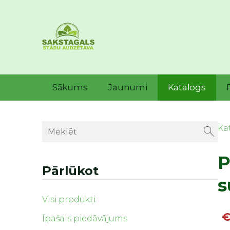
Sākums
Jaunumi
Katalogs
Ka
P
Pārlūkot
s
Visi produkti
€
Īpašais piedāvājums