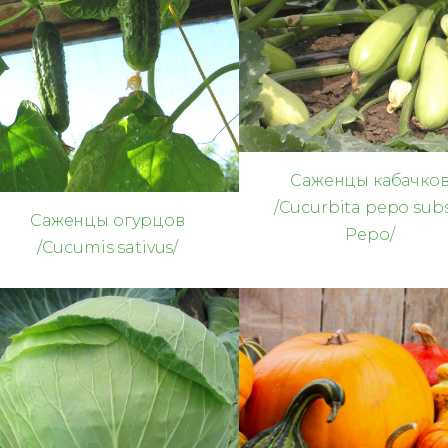
Саженцы кабачко
/Cucurbita pepo sub
Саженцы огурцов
Pepo/
/Cucumis sativus/