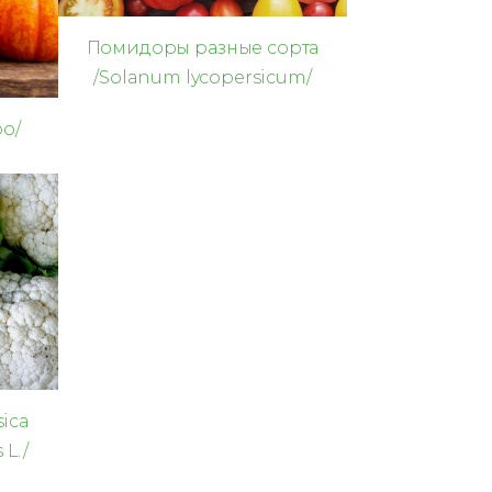
Помидоры разные сорта
/Solanum lycopersicum/
po/
sica
 L./