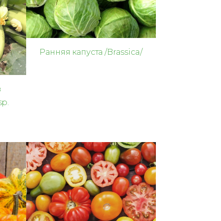
Ранняя капуста /Brassica/
в
sp.