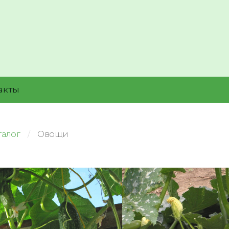
акты
талог
Овощи