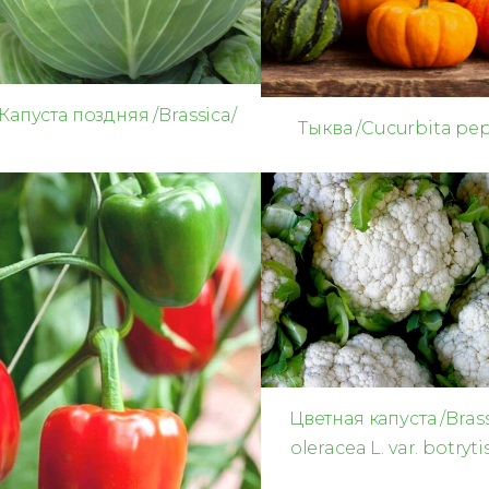
Капуста поздняя /Brassica/
Тыква /Cucurbita pe
Цветная капуста /Bras
oleracea L. var. botrytis