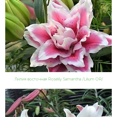
Лилия восточная Roselily Samantha /Lilium OR/