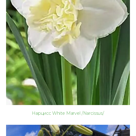
Нарцисс White Marvel /Narcissus/