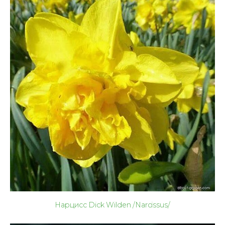
Нарцисс Dick Wilden /Narcissus/