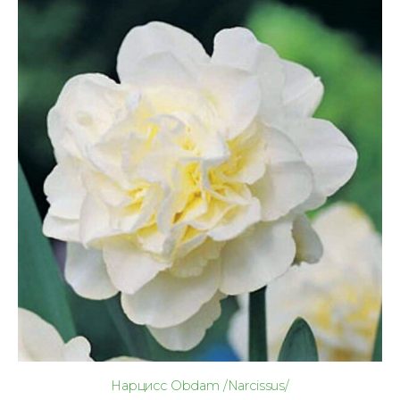
Нарцисс Obdam /Narcissus/