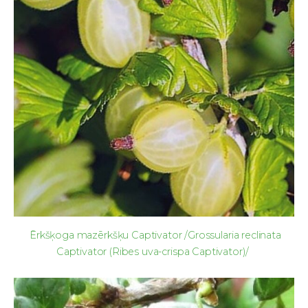
Ērkšķoga mazērkšķu Captivator /Grossularia reclinata
Captivator (Ribes uva-crispa Captivator)/