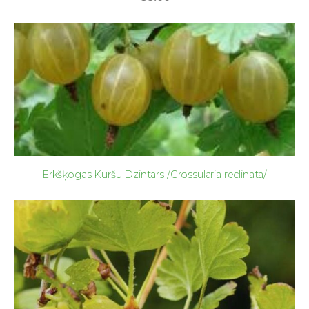
Ērkšķogas Kuršu Dzintars /Grossularia reclinata/