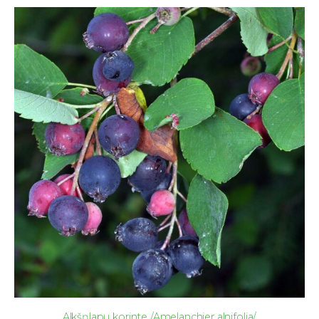
Alkšņlapu korinte /Amelanchier alnifolia/