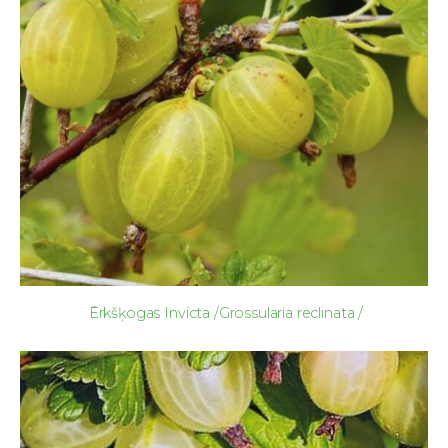
Ērkšķogas Invicta /Grossularia reclinata /