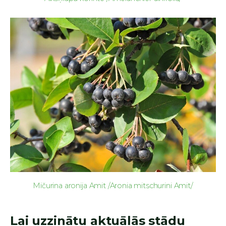
Mičurina aronija Amit /Aronia mitschurini Amit/
Lai uzzinātu aktuālās stādu