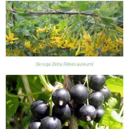
Jāņoga Zelta /Ribes aureum/