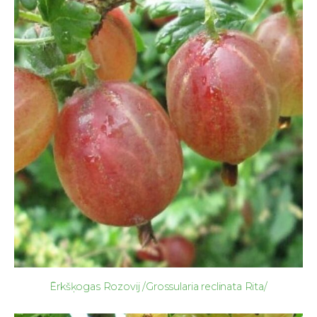
Ērkšķogas Rozovij /Grossularia reclinata Rita/