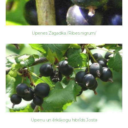
Upenes Zagadka /Ribes nigrum/
Upeņu un ērkšķogu hibrīds Josta