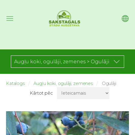
Augļu koki, ogulāji, zemenes > Ogulāji
Katalogs
Augļu koki, ogulāji, zemenes
Ogulāji
Kārtot pēc