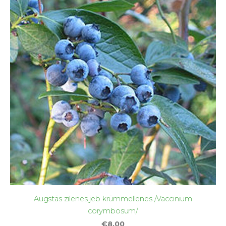
Augstās zilenes jeb krūmmellenes /Vaccinium
corymbosum/
€8.00