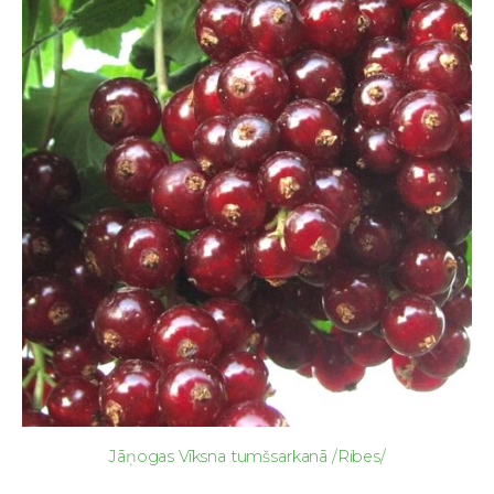
Jāņogas Vīksna tumšsarkanā /Ribes/