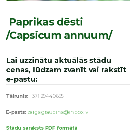
Paprikas dēsti
/Capsicum annuum/
Lai uzzinātu aktuālās stādu
cenas, lūdzam zvanīt vai rakstīt
e-pastu:
Tālrunis:
+371 29440655
E-pasts:
zaigagraudina@inbox.lv
Stādu saraksts PDF formātā