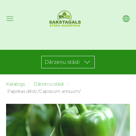
Dārzeņu stādi
Katalogs
Dārzeņu stādi
Paprikas dēsti /Capsicum annuum/