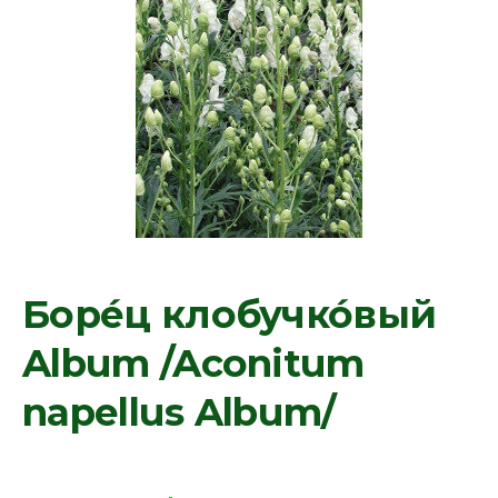
Боре́ц клобучко́вый
Album /Aconitum
napellus Album/