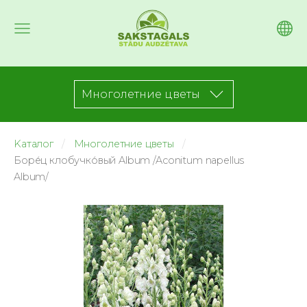
Многолетние цветы
Kаталог
Многолетние цветы
Боре́ц клобучко́вый Album /Aconitum napellus
Album/