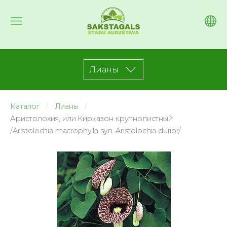
Лианы
Kаталог
Лианы
Аристолохия, или Кирказон крупнолистный
/Aristolochia macrophylla syn. Aristolochia durior/