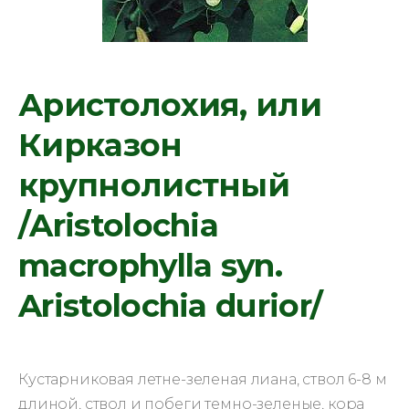
Аристолохия, или
Кирказон
крупнолистный
/Aristolochia
macrophylla syn.
Aristolochia durior/
Кустарниковая летне-зеленая лиана, ствол 6-8 м
длиной, ствол и побеги темно-зеленые, кора