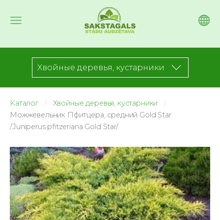
Хвойные деревья, кустарники
Kаталог
Хвойные деревья, кустарники
Можжевельник Пфитцера, средний Gold Star
/Juniperus pfitzeriana Gold Star/