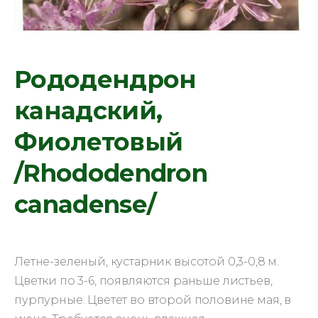
Рододендрон
канадский,
Фиолетовый
/Rhododendron
canadense/
Летне-зеленый, кустарник высотой 0,3-0,8 м.
Цветки по 3-6, появляются раньше листьев,
пурпурные. Цветет во второй половине мая, в