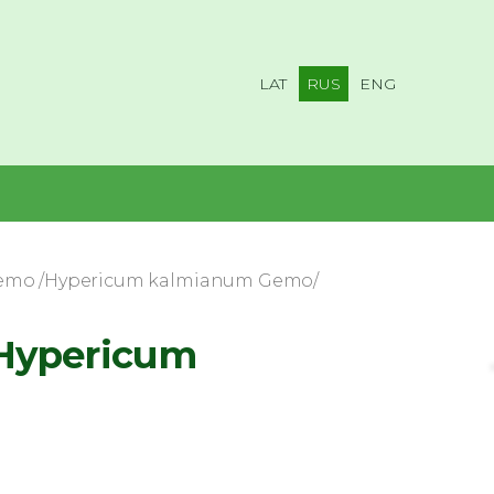
LAT
RUS
ENG
emo /Hypericum kalmianum Gemo/
Hypericum