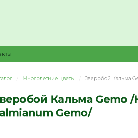
акты
талог
Многолетние цветы
Зверобой Кальма G
веробой Кальма Gemo /
almianum Gemo/