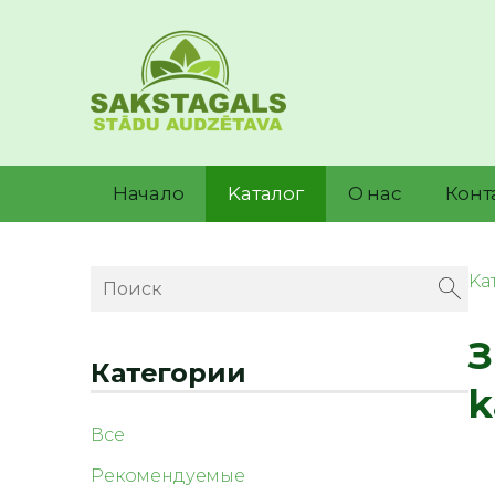
Начало
Kаталог
О нас
Конт
Kа
З
Категории
k
Все
Рекомендуемые