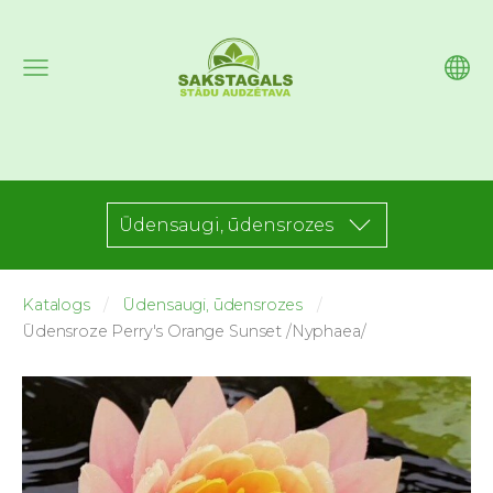
Ūdensaugi, ūdensrozes
Katalogs
Ūdensaugi, ūdensrozes
Ūdensroze Perry's Orange Sunset /Nyphaea/