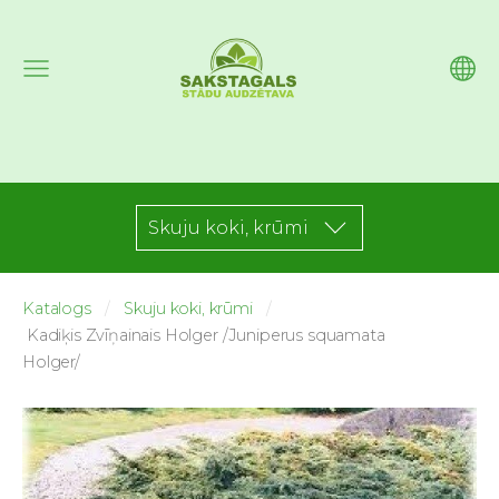
Skuju koki, krūmi
Katalogs
Skuju koki, krūmi
Kadiķis Zvīņainais Holger /Juniperus squamata
Holger/