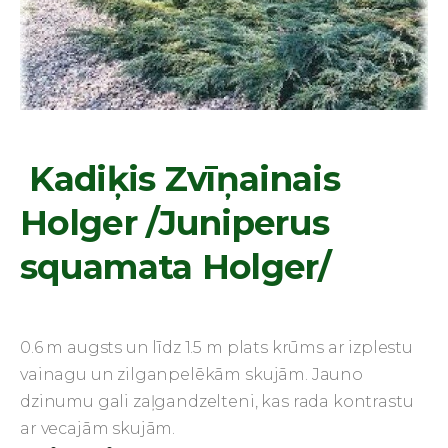
Kadiķis Zvīņainais
Holger /Juniperus
squamata Holger/
0.6 m augsts un līdz 1.5 m plats krūms ar izplestu
vainagu un zilganpelēkām skujām. Jauno
dzinumu gali zaļgandzelteni, kas rada kontrastu
ar vecajām skujām.