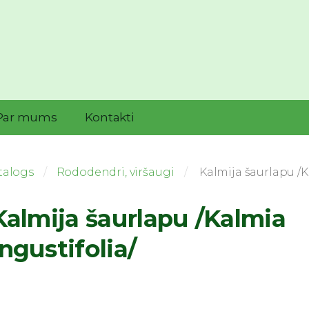
Par mums
Kontakti
talogs
Rododendri, viršaugi
Kalmija šaurlapu /K
almija šaurlapu /Kalmia
ngustifolia/