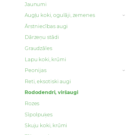
Jaunumi
Augļu koki, ogulāji, zemenes
›
Ārstniecības augi
Dārzeņu stādi
Graudzāles
Lapu koki, krūmi
Peonijas
›
Reti, eksotiski augi
Rododendri, viršaugi
Rozes
Sīpolpuķes
Skuju koki, krūmi