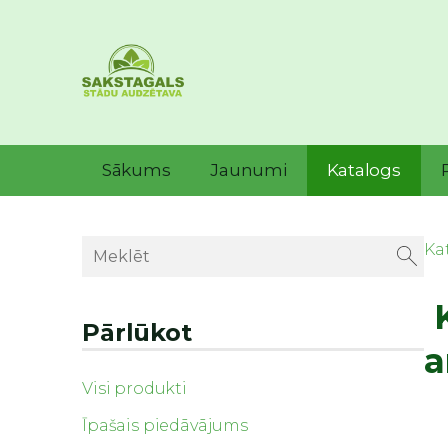
Sākums
Jaunumi
Katalogs
Ka
K
Pārlūkot
a
Visi produkti
Īpašais piedāvājums