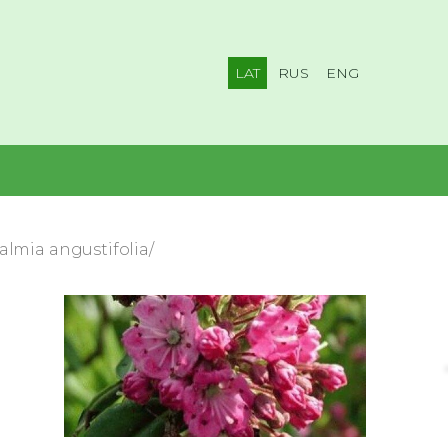
LAT
RUS
ENG
almia angustifolia/