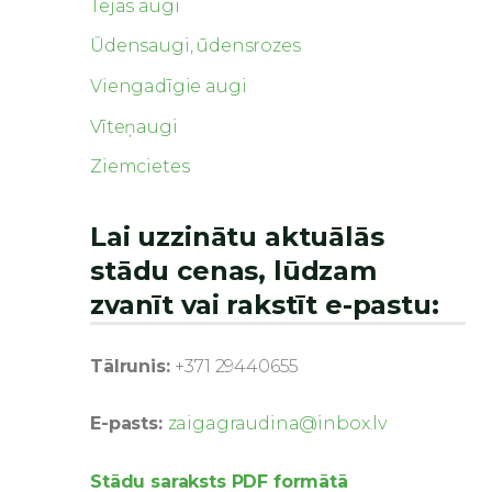
Tējas augi
Ūdensaugi, ūdensrozes
Viengadīgie augi
Vīteņaugi
Ziemcietes
Lai uzzinātu aktuālās
stādu cenas, lūdzam
zvanīt vai rakstīt e-pastu:
Tālrunis:
+371 29440655
E-pasts:
zaigagraudina@inbox.lv
Stādu saraksts PDF formātā