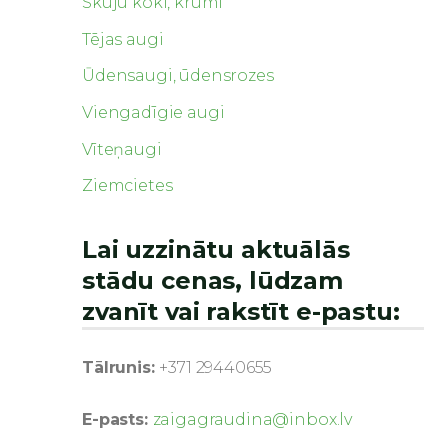
Skuju koki, krūmi
Tējas augi
Ūdensaugi, ūdensrozes
Viengadīgie augi
Vīteņaugi
Ziemcietes
Lai uzzinātu aktuālās
stādu cenas, lūdzam
zvanīt vai rakstīt e-pastu:
Tālrunis:
+371 29440655
E-pasts:
zaigagraudina@inbox.lv