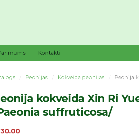
Par mums
Kontakti
talogs
Peonijas
Kokveida peonijas
Peonija k
eonija kokveida Xin Ri Yu
Paeonia suffruticosa/
30.00