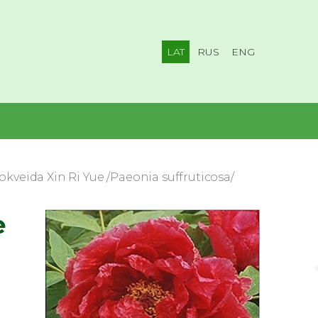
LAT
RUS
ENG
okveida Xin Ri Yue /Paeonia suffruticosa/
e