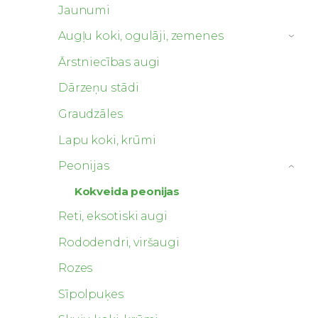
Jaunumi
Augļu koki, ogulāji, zemenes
›
Ārstniecības augi
Dārzeņu stādi
Graudzāles
Lapu koki, krūmi
Peonijas
›
Kokveida peonijas
Reti, eksotiski augi
Rododendri, viršaugi
Rozes
Sīpolpuķes