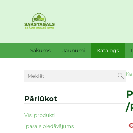
Sākums
Jaunumi
Katalogs
Ka
P
Pārlūkot
/
Visi produkti
€
Īpašais piedāvājums