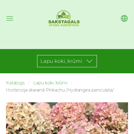
Lapu koki, krūmi
Katalogs
Lapu koki, krūmi
Hortenzija skarainā Pinkachu /Hydrangea paniculata/