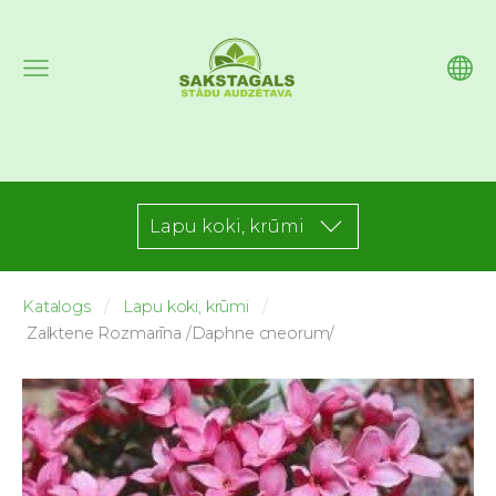
Lapu koki, krūmi
Katalogs
Lapu koki, krūmi
Zalktene Rozmarīna /Daphne cneorum/