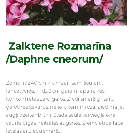
Zalktene Rozmarīna
/Daphne cneorum/
Zems, līdz 40 cm krūms ar īsām, šaurām,
lancetveida, 1 līdz 2 cm garām lapām, kas
koncentrētas zaru galos. Ziedi smaržīgi, zaru
galotnes ķekaros, nelieli, karmīnrozā. Zied maijā,
augļi dzeltenbrūni.
Stāda saulē vai vieglā ēnā,
caurlaidīgās neitrālās augsnēs. Ziemcietība laba.
Izceļas ar ziedu smaržu.