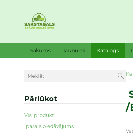
Sākums
Jaunumi
Katalogs
Ka
S
Pārlūkot
/
Visi produkti
Īpašais piedāvājums
Va