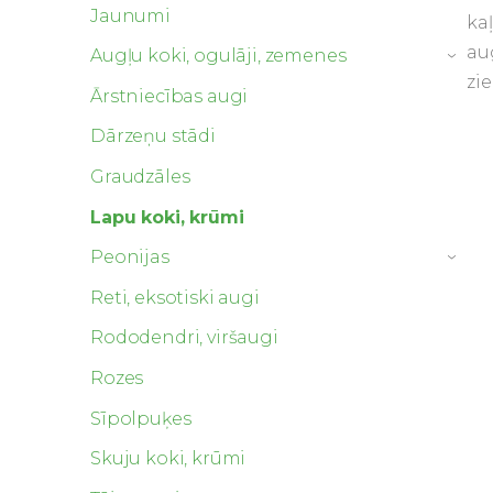
Jaunumi
ka
au
Augļu koki, ogulāji, zemenes
›
zi
Ārstniecības augi
Dārzeņu stādi
Graudzāles
Lapu koki, krūmi
Peonijas
›
Reti, eksotiski augi
Rododendri, viršaugi
Rozes
Sīpolpuķes
Skuju koki, krūmi