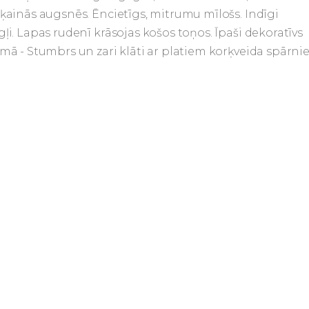
ļķainās augsnēs. Ēncietīgs, mitrumu mīlošs. Indīgi
gļi.
Lapas rudenī krāsojas košos toņos. Īpaši dekoratīvs
emā - Stumbrs un zari klāti ar platiem korķveida spārni