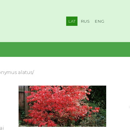
LAT
RUS
ENG
onymus alatus/
ai