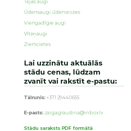
Tējas augi
Ūdensaugi, ūdensrozes
Viengadīgie augi
Vīteņaugi
Ziemcietes
Lai uzzinātu aktuālās
stādu cenas, lūdzam
zvanīt vai rakstīt e-pastu:
Tālrunis:
+371 29440655
E-pasts:
zaigagraudina@inbox.lv
Stādu saraksts PDF formātā