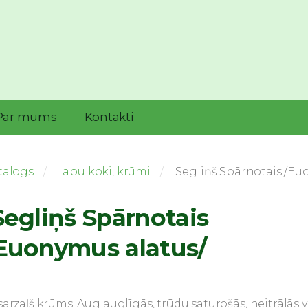
Par mums
Kontakti
talogs
Lapu koki, krūmi
Segliņš Spārnotais /Eu
egliņš Spārnotais
Euonymus alatus/
sarzaļš krūms. Aug auglīgās, trūdu saturošās, neitrālās v