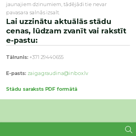
jaunajiem dzinumiem, tādējādi tie nevar
pavasara salnās izsalt.
Lai uzzinātu aktuālās stādu
cenas, lūdzam zvanīt vai rakstīt
e-pastu:
Tālrunis:
+371 29440655
E-pasts:
zaigagraudina@inbox.lv
Stādu saraksts PDF formātā