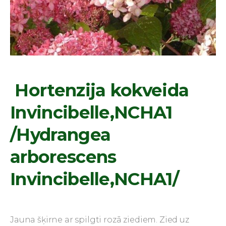
Hortenzija kokveida
Invincibelle,NCHA1
/Hydrangea
arborescens
Invincibelle,NCHA1/
Jauna šķirne ar spilgti rozā ziediem. Zied uz