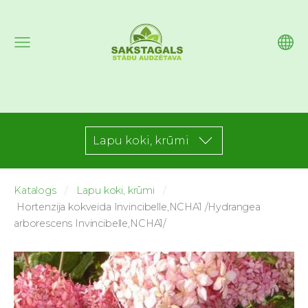
Lapu koki, krūmi
Katalogs
Lapu koki, krūmi
Hortenzija kokveida Invincibelle,NCHA1 /Hydrangea
arborescens Invincibelle,NCHA1/