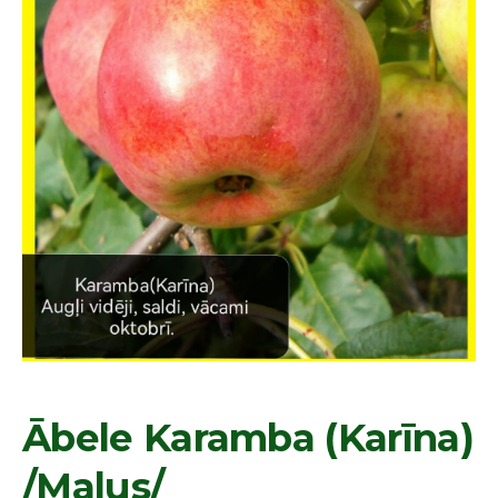
Ābele Karamba (Karīna)
/Malus/