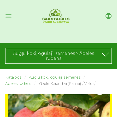
Augļu koki, ogulāji, zemenes > Ābeles
rudens
Katalogs
Augļu koki, ogulāji, zemenes
Ābeles rudens
Ābele Karamba (Karīna) /Malus/