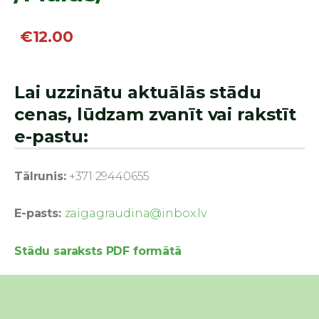
€12.00
Lai uzzinātu aktuālās stādu
cenas, lūdzam zvanīt vai rakstīt
e-pastu:
Tālrunis:
+371 29440655
E-pasts:
zaigagraudina@inbox.lv
Stādu saraksts PDF formātā