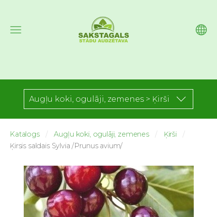
Augļu koki, ogulāji, zemenes > Ķirši
Katalogs
Augļu koki, ogulāji, zemenes
Ķirši
Ķirsis saldais Sylvia /Prunus avium/