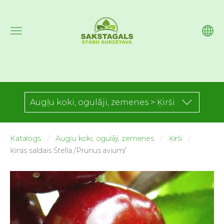
Augļu koki, ogulāji, zemenes > Ķirši
Katalogs
Augļu koki, ogulāji, zemenes
Ķirši
Ķirsis saldais Stella /Prunus avium/