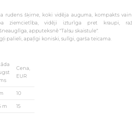
la rudens šķirne, koki vidēja auguma, kompakts vain
ba ziemcietība, vidēji izturīga pret kraupi, raž
šneauglīga, apputeksnē "Talsu skaistule".
ļi palieli, apaļīgi koniski, sulīgi, garša teicama.
tāda
Cena,
ugst
EUR
ms
 m
10
.5 m
15