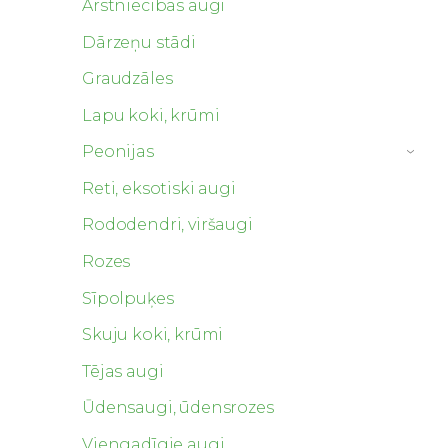
Ārstniecības augi
Dārzeņu stādi
Graudzāles
Lapu koki, krūmi
Peonijas
›
Reti, eksotiski augi
Rododendri, viršaugi
Rozes
Sīpolpuķes
Skuju koki, krūmi
Tējas augi
Ūdensaugi, ūdensrozes
Viengadīgie augi