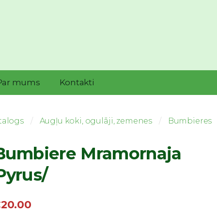
Par mums
Kontakti
talogs
Augļu koki, ogulāji, zemenes
Bumbieres
umbiere Mramornaja
Pyrus/
20.00