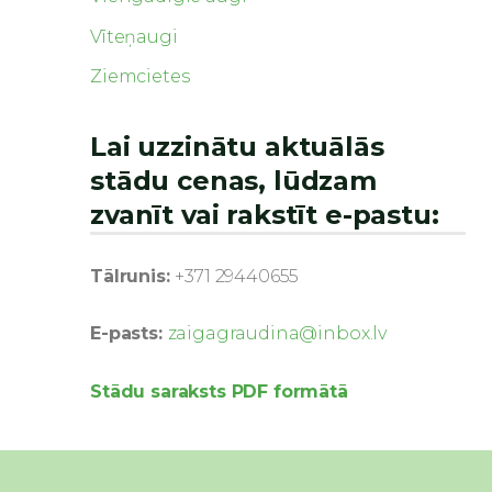
Vīteņaugi
Ziemcietes
Lai uzzinātu aktuālās
stādu cenas, lūdzam
zvanīt vai rakstīt e-pastu:
Tālrunis:
+371 29440655
E-pasts:
zaigagraudina@inbox.lv
Stādu saraksts PDF formātā