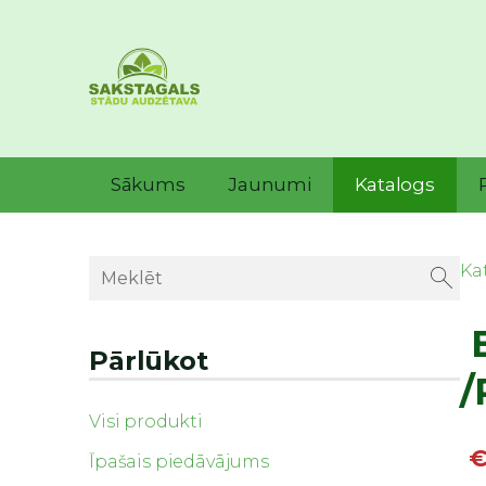
Sākums
Jaunumi
Katalogs
Ka
B
Pārlūkot
/
Visi produkti
€
Īpašais piedāvājums