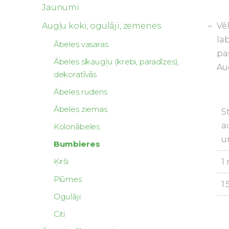
Jaunumi
Vē
Augļu koki, ogulāji, zemenes
›
la
Ābeles vasaras
pa
Ābeles sīkaugļu (krebi, paradīzes),
Aug
dekoratīvās
Ābeles rudens
Ābeles ziemas
S
a
Kolonābeles
u
Bumbieres
Ķirši
1
Plūmes
1
Ogulāji
Citi