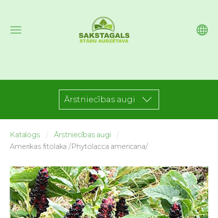
Ārstniecības augi
Katalogs
Ārstniecības augi
Amerikas fitolaka /Phytolacca americana/