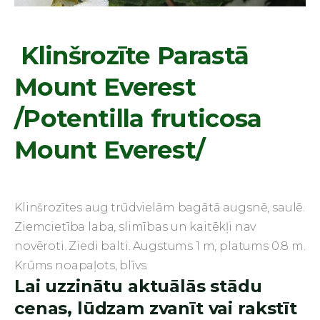
Klinšrozīte Parastā
Mount Everest
/Potentilla fruticosa
Mount Everest/
Klinšrozītes aug trūdvielām bagātā augsnē, saulē.
Ziemcietība laba, slimības un kaitēkļi nav
novēroti. Ziedi balti. Augstums 1 m, platums 0.8 m.
Krūms noapaļots, blīvs.
Lai uzzinātu aktuālās stādu
cenas, lūdzam zvanīt vai rakstīt