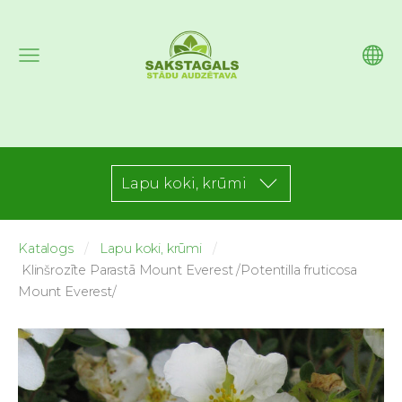
Lapu koki, krūmi
Katalogs
Lapu koki, krūmi
Klinšrozīte Parastā Mount Everest /Potentilla fruticosa
Mount Everest/